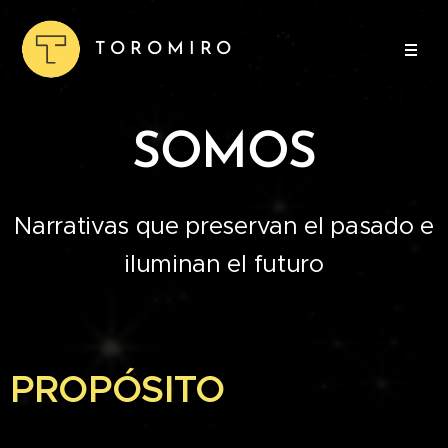
T O R O M I R O
SOMOS
Narrativas que preservan el pasado e
iluminan el futuro
PROPÓSITO